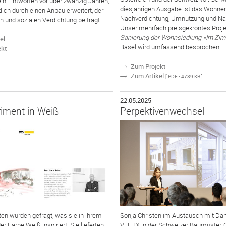
in. Entworfen vor über zwanzig Jahren,
diesjährigen Ausgabe ist das Wohnen
lich durch einen Anbau erweitert, der
Nachverdichtung, Umnutzung und Nac
n und sozialen Verdichtung beiträgt.
Unser mehrfach preisgekröntes Proj
Sanierung der Wohnsiedlung »Im Zi
el
Basel wird umfassend besprochen.
ekt
Zum Projekt
N
Zum Artikel
N
[ PDF - 4789 KB ]
22.05.2025
riment in Weiß
Perpektivenwechsel
ten wurden gefragt, was sie in ihrem
Sonja Christen im Austausch mit Dan
r Farbe Weiß inspiriert. Sie lieferten
VELUX in der Schweizer Baumuster-C