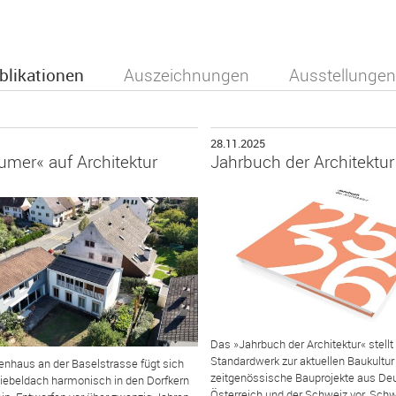
blikationen
Auszeichnungen
Ausstellungen
28.11.2025
umer« auf Architektur
Jahrbuch der Architektu
Das »Jahrbuch der Architektur« stellt
Standardwerk zur aktuellen Baukultu
enhaus an der Baselstrasse fügt sich
zeitgenössische Bauprojekte aus De
iebeldach harmonisch in den Dorfkern
Österreich und der Schweiz vor. Sch