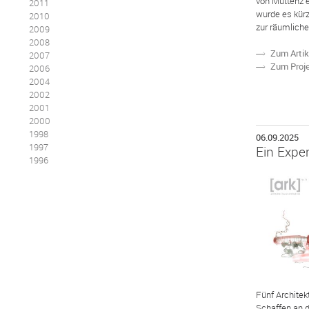
von Muttenz e
2011
wurde es kürz
2010
zur räumliche
2009
2008
Zum Artik
N
2007
Zum Proj
N
2006
2004
2002
2001
2000
1998
06.09.2025
1997
Ein Expe
1996
Fünf Architek
Schaffen an de