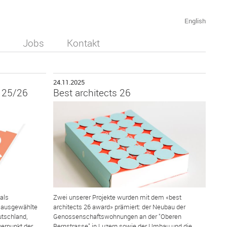
English
Jobs
Kontakt
24.11.2025
r 25/26
Best architects 26
 als
Zwei unserer Projekte wurden mit dem «best
r ausgewählte
architects 26 award» prämiert: der Neubau der
utschland,
Genossenschaftswohnungen an der "Oberen
werpunkt der
Bernstrasse" in Luzern sowie der Umbau und die