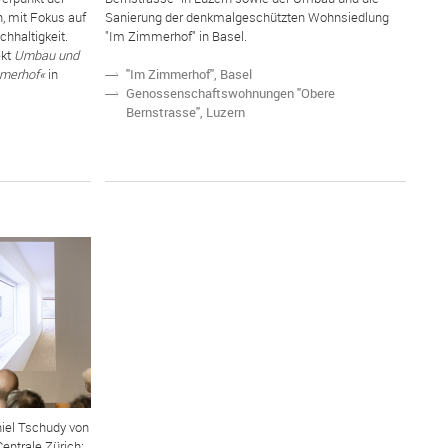
, mit Fokus auf
Sanierung der denkmalgeschützten Wohnsiedlung
hhaltigkeit.
"Im Zimmerhof" in Basel.
ekt
Umbau und
"Im Zimmerhof", Basel
N
mmerhof«
in
Genossenschaftswohnungen "Obere
N
Bernstrasse", Luzern
iel Tschudy von
entrale Zürich: