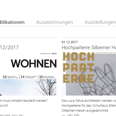
blikationen
Auszeichnungen
Ausstellungen
01.12.2017
12/2017
Hochparterre Silberner H
on muss einzeln beurteilt werden"
Die Luca Selva Architekten werden 
iechti
Hochparterre für das Schulhaus Erl
N
Silbernen Hasen ausgezeichnet.
rag
143_ERL
N
[ PDF - 5071 KB ]