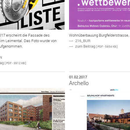
2017 erscheint die Fassade des
Wohnüberbauung Burgfelderstrasse,
216_BUR
N
m Leimental. Das Foto wurde von
zum Beitrag
N
 aufgenommen.
[ PDF - 5854 KB ]
N
rag
[ PDF - 3912 KB ]
01.02.2017
Archello