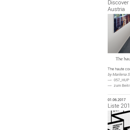
Discover
Austria
The haute cou
by Marilena S
057_HUP
N
zum Beit
N
01.06.2017
Liste 20