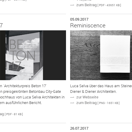
zum Beitrag
N
[ PDF - 43651 KB ]
05.09.2017
7
Reminiscence
on ´Architekturpreis Beton 17´
Luca Selva über das Haus am Steine
en preisgekrönten Betonbau City-Gate
Diener & Diener Architekten.
zur Webseite
N
chhaus von Luca Selva Architekten in
zum Beitrag
N
em ausführlichen Bericht.
[ PNG - 1651 KB ]
rag
[ PDF - 81 KB ]
26.07.2017