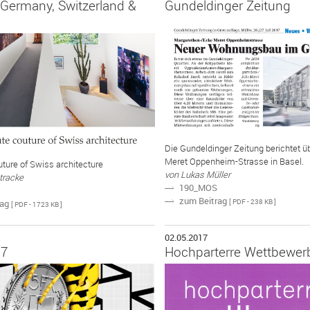
 Germany, Switzerland &
Gundeldinger Zeitung
Die Gundeldinger Zeitung berichtet 
Meret Oppenheim-Strasse in Basel.
ture of Swiss architecture
von Lukas Müller
tracke
190_MOS
N
zum Beitrag
N
[ PDF - 238 KB ]
rag
[ PDF - 1723 KB ]
02.05.2017
17
Hochparterre Wettbewer