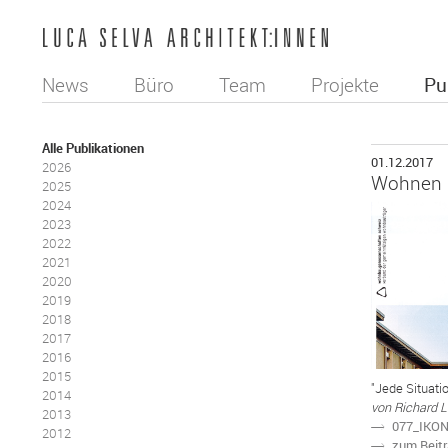
News
Büro
Team
Projekte
Pu
Alle Publikationen
01.12.2017
2026
Wohnen 
2025
2024
2023
2022
2021
2020
2019
2018
2017
2016
2015
"Jede Situati
2014
von Richard L
2013
077_IKO
N
2012
zum Beit
N