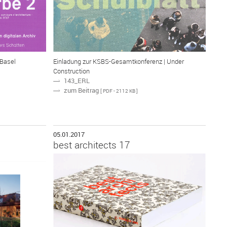
 Basel
Einladung zur KSBS-Gesamtkonferenz | Under
Construction
143_ERL
N
zum Beitrag
N
[ PDF - 2112 KB ]
05.01.2017
best architects 17