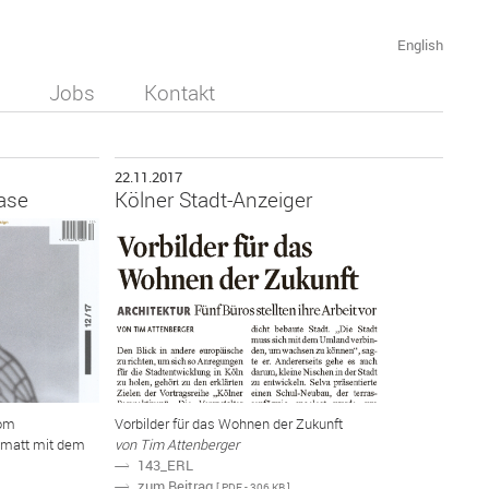
English
Jobs
Kontakt
22.11.2017
ase
Kölner Stadt-Anzeiger
vom
Vorbilder für das Wohnen der Zukunft
enmatt mit dem
von Tim Attenberger
143_ERL
N
zum Beitrag
N
[ PDF - 306 KB ]