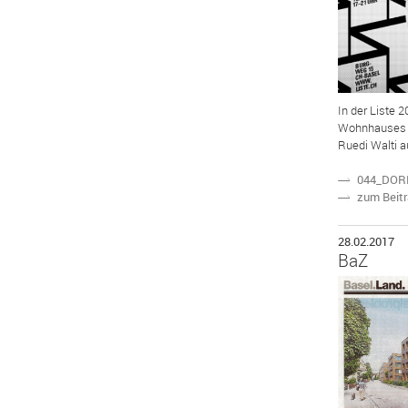
In der Liste 
Wohnhauses i
Ruedi Walti
044_DOR
N
zum Beit
N
28.02.2017
BaZ