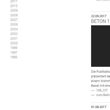
2011
2010
2009
2008
22.09.2017
2007
BETON 1
2006
2004
2002
2001
2000
1998
1997
1996
Die Publikati
präsentiert d
einem Wohnho
Basel mit ein
106_CIT
N
zum Beit
N
01.08.2017