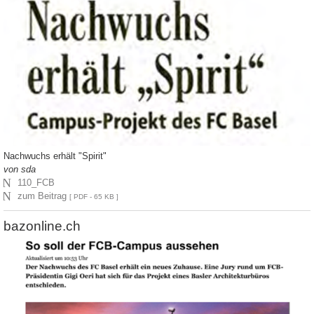
Nachwuchs erhält "Spirit"
von sda
N
110_FCB
N
zum Beitrag
[ PDF - 65 KB ]
bazonline.ch