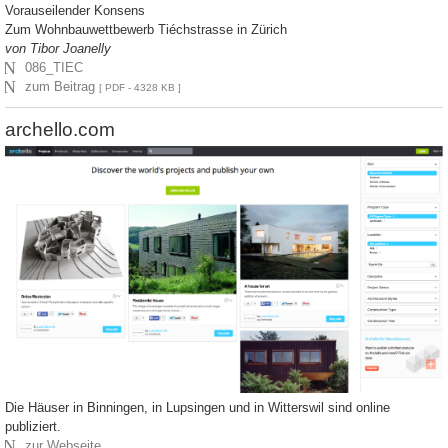
Vorauseilender Konsens
Zum Wohnbauwettbewerb Tiéchstrasse in Zürich
von Tibor Joanelly
N
086_TIEC
N
zum Beitrag
[ PDF - 4328 KB ]
archello.com
Die Häuser in Binningen, in Lupsingen und in Witterswil sind online
publiziert.
N
zur Webseite