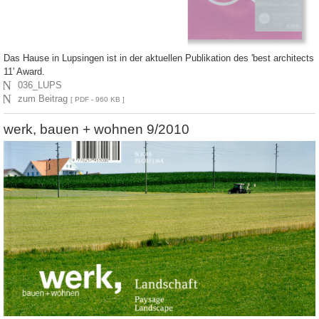
Das Hause in Lupsingen ist in der aktuellen Publikation des 'best architects
11' Award.
N
036_LUPS
N
zum Beitrag
[ PDF - 960 KB ]
werk, bauen + wohnen 9/2010