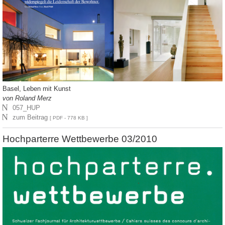
Basel, Leben mit Kunst
von Roland Merz
N
057_HUP
N
zum Beitrag
[ PDF - 778 KB ]
Hochparterre Wettbewerbe 03/2010