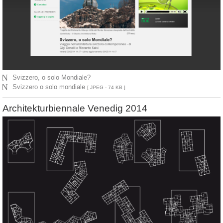
N
Svizzero, o solo Mondiale?
N
Svizzero o solo mondiale
[ JPEG - 74 KB ]
Architekturbiennale Venedig 2014