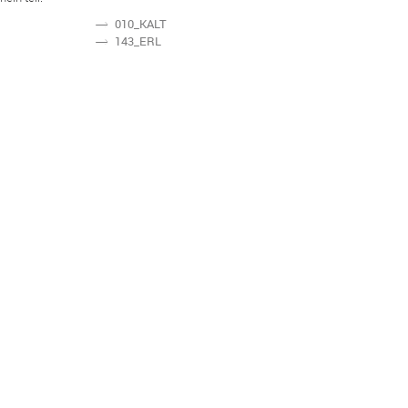
010_KALT
N
143_ERL
N