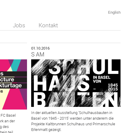
English
Jobs
Kontakt
01.10.2016
S AM
In der aktuellen Ausstellung 'Schulhausbauten in
 FC Basel
Basel von 1945 - 2015' werden unter anderem die
k an der
Projekte Kaltbrunnen Schulhaus und Primarschule
ng des
Erlenmatt gezeigt.
ein teil.