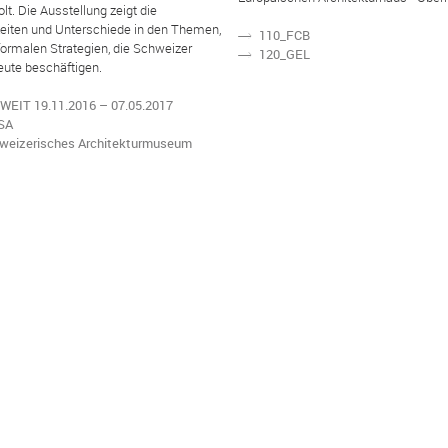
. Die Ausstellung zeigt die
ten und Unterschiede in den Themen,
110_FCB
N
formalen Strategien, die Schweizer
120_GEL
N
eute beschäftigen.
EIT 19.11.2016 – 07.05.2017
SA
weizerisches Architekturmuseum