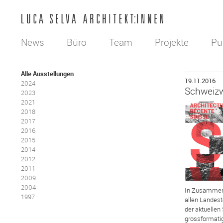
News
Büro
Team
Projekte
Pu
Alle Ausstellungen
19.11.2016
2024
Schweizw
2023
2021
2018
2017
2016
2015
2014
2012
2011
2009
2004
In Zusammena
1997
allen Landest
der aktuellen
grossformatig