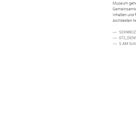
Museum geholt
Gemeinsamkei
Inhalten und 
Architekten h
SCHWEIZW
N
072_DEN
N
S AM Sch
N