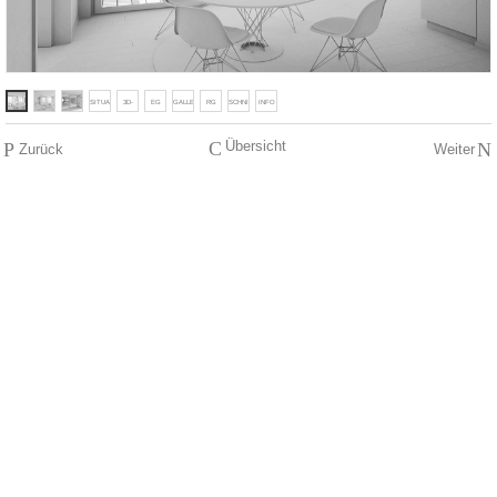
SITUATION
3D-
EG
GALLERIE
RG
SCHNITT
INFO
ISOMETRIE
C
Übersicht
P
N
Zurück
Weiter